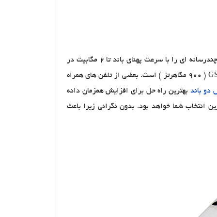
سه باند 3G یکی از فن آوری های پیشرفته ارتباطی است که صدا ، متن ، ویدئو و داده های چندرسانه ای را با سرعت پهنای باند تا 2 مگابیت در
ثانیه منتقل می کند که سریعتر از GSM است. 3G براساس استاندارد GSM است و فرکانس آن ( 2100 مگاهرتز ) بالاتر از GSM ( 900 مگاهرتز ) است. بعضی از تلفن های همراه
 دو باند
بهترین راه حل برای افزایش همزمان داده
ن همراه شما تک سیستم 3G است. تقویت کننده سیگنال موبایل تک باند 3G اقتصادی ترین انتخاب شما خواهد بود. بدون نگرانی زیرا باعث