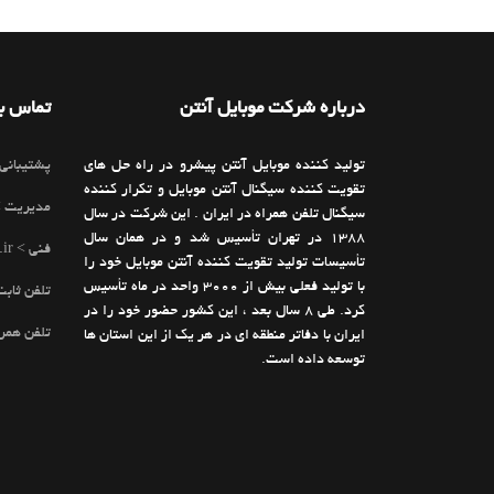
درباره شرکت موبایل آنتن
تماس با
تولید کننده موبایل آنتن پیشرو در راه حل های
پشتیبانی > mobileanten.ir
تقویت کننده سیگنال آنتن موبایل و تکرار کننده
مدیریت > @mobileanten.ir
سیگنال تلفن همراه در ایران . این شرکت در سال
1388 در تهران تأسیس شد و در همان سال
فنی > info@mobileanten.ir
تأسیسات تولید تقویت کننده آنتن موبایل خود را
با تولید فعلی بیش از 3000 واحد در ماه تأسیس
تلفن ثابت > 1945 1
کرد. طی 8 سال بعد ، این کشور حضور خود را در
تلفن همراه > 7731
ایران با دفاتر منطقه ای در هر یک از این استان ها
توسعه داده است.