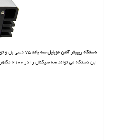
دستگاه ریپیتر آنتن موبایل سه باند
75 دسی بل و توان ( 23 دسی بل ) تکرار کننده سیگنال تلفن همراه 3G است که به عنوان
این دستگاه می تواند سه سیگنال را در 2100 مگاهرتز تقویت کند. درخواست برای خانه ها ، دفاتر و ساختمان های بزرگ. پوشش حداکثر آن 5000 متر مربع می باشد