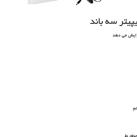
یتر سه باند
م